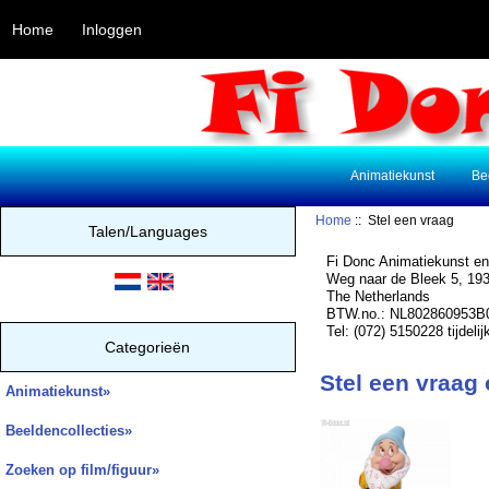
Home
Inloggen
Animatiekunst
Be
Home
:: Stel een vraag
Talen/Languages
Fi Donc Animatiekunst en
Weg naar de Bleek 5, 1
The Netherlands
BTW.no.: NL802860953B
Tel: (072) 5150228 tijdeli
Categorieën
Stel een vraag
Animatiekunst»
Beeldencollecties»
Zoeken op film/figuur»