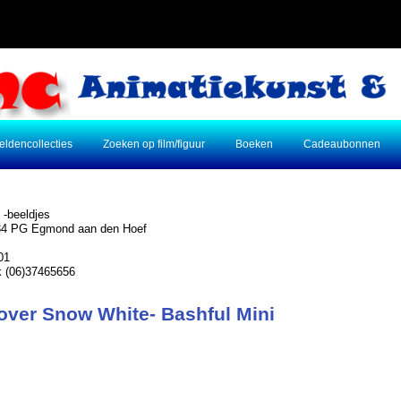
eldencollecties
Zoeken op film/figuur
Boeken
Cadeaubonnen
 -beeldjes
934 PG Egmond aan den Hoef
01
jk (06)37465656
 over Snow White- Bashful Mini