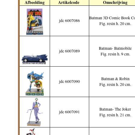
Afbeelding
Artikelcode
Omschrijving
Batman 3D Comic Book C
jdc 6007086
Fig. resin h. 20 cm.
Batman- Batmobile
jdc 6007089
Fig. resin h. 9 cm.
Batman & Robin
jdc 6007090
Fig. resin h. 20 cm.
Batman- The Joker
jdc 6007091
Fig. resin h. 21 cm.