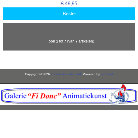
€ 49,95
Bestel
Toon
1
tot
7
(van
7
artikelen)
Copyright © 2026
Fi Donc Animation Art
. Powered by
Zen Cart