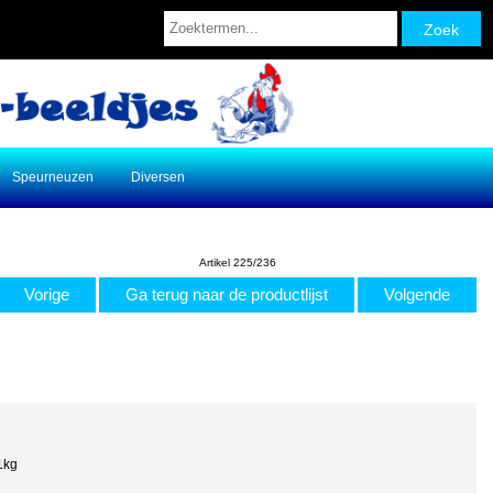
Speurneuzen
Diversen
Artikel 225/236
Vorige
Ga terug naar de productlijst
Volgende
1kg