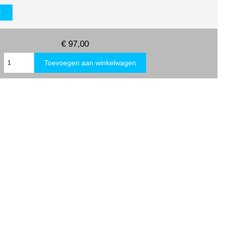
g
€ 97,00