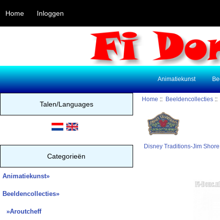
Home
Inloggen
Animatiekunst
Be
Home
::
Beeldencollecties
:
Talen/Languages
Disney Traditions-Jim Shore
Categorieën
Animatiekunst»
Beeldencollecties
»
»Aroutcheff