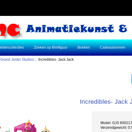
eldencollecties
Zoeken op film/figuur
Boeken
Cadeaubonnen
:
Grand Jester Studios
:: Incredibles- Jack Jack
Incredibles- Jack 
Model: GJS 60021
Verzendgewicht: 0.