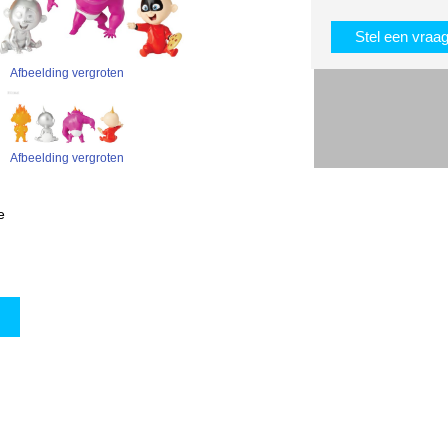
Stel een vraa
Afbeelding vergroten
Afbeelding vergroten
e
w