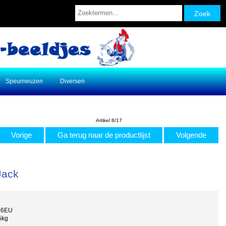
Speurneuzen
Diversen
Artikel 8/17
Vorige
Ga terug naar de productlijst
Volgende
Jack
76EU
5kg