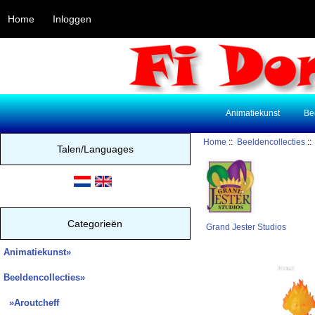
Home
Inloggen
Animatiekunst
Be
Home
::
Beeldencollecties
:
Talen/Languages
Categorieën
Grand Jester Studios
Animatiekunst»
Beeldencollecties
»
»Aroutcheff