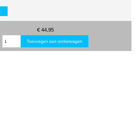
g
€ 44,95