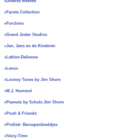
»Diverse merken
»Facets Collection
»Forchino
»Grand Jester Studios
»Jan, Jans en de Kinderen
»Leblon-Delienne
»Lenox
»Looney Tunes by Jim Shore
»M.J. Hummel
»Peanuts by Schulz-Jim Shore
»Pooh & Friends
»Profisti- Beroepenbeeldjes
»Story-Time