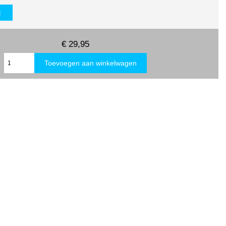
g
€ 29,95