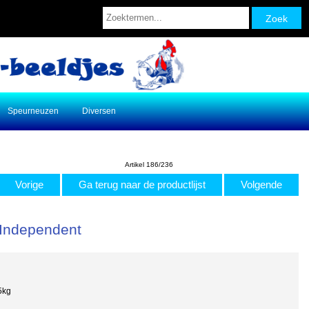
Speurneuzen
Diversen
Artikel 186/236
Vorige
Ga terug naar de productlijst
Volgende
 Independent
5kg