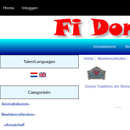
Home
Inloggen
Animatiekunst
Be
Home
::
Beeldencollecties
:
Talen/Languages
Disney Traditions-Jim Shore
Categorieën
Animatiekunst»
Beeldencollecties
»
»Aroutcheff