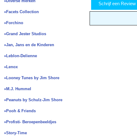
»Diverse merken
Schrijf een Revie
»Facets Collection
»Forchino
»Grand Jester Studios
»Jan, Jans en de Kinderen
»Leblon-Delienne
»Lenox
»Looney Tunes by Jim Shore
»M.J. Hummel
»Peanuts by Schulz-Jim Shore
»Pooh & Friends
»Profisti- Beroepenbeeldjes
»Story-Time