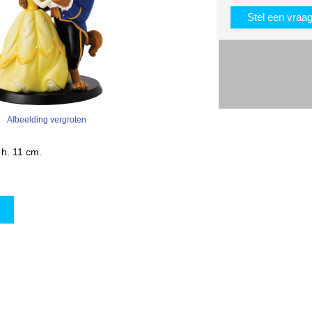
Stel een vraa
Afbeelding vergroten
 h. 11 cm.
w