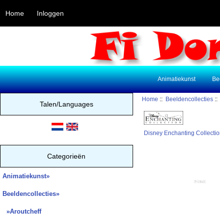
Home
Inloggen
Animatiekunst
Be
Home
::
Beeldencollecties
:
Talen/Languages
Disney Enchanting Collectio
Categorieën
Animatiekunst»
Beeldencollecties
»
»Aroutcheff