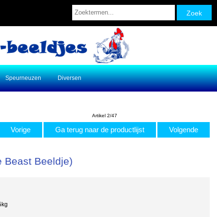
Speurneuzen
Diversen
Artikel 2/47
Vorige
Ga terug naar de productlijst
Volgende
 Beast Beeldje)
5kg