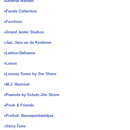
»Diverse merken
»Facets Collection
»Forchino
»Grand Jester Studios
»Jan, Jans en de Kinderen
»Leblon-Delienne
»Lenox
»Looney Tunes by Jim Shore
»M.J. Hummel
»Peanuts by Schulz-Jim Shore
»Pooh & Friends
»Profisti- Beroepenbeeldjes
»Story-Time