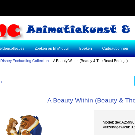
eldencollecties
Zoeken op film/figuur
Boeken
Cadeaubonnen
:
Disney Enchanting Collection
:: A Beauty Within (Beauty & The Beast Beeldje)
n
A Beauty Within (Beauty & The
Model: dec A25996
Verzendgewicht: 0.