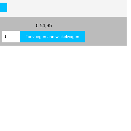
g
€ 54,95