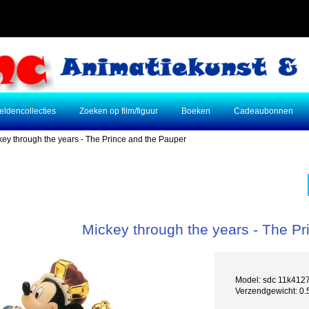
eldencollecties
Zoeken op film/figuur
Boeken
Cadeaubonnen
key through the years - The Prince and the Pauper
Mickey through the years - The Pr
Model: sdc 11k412
Verzendgewicht: 0.