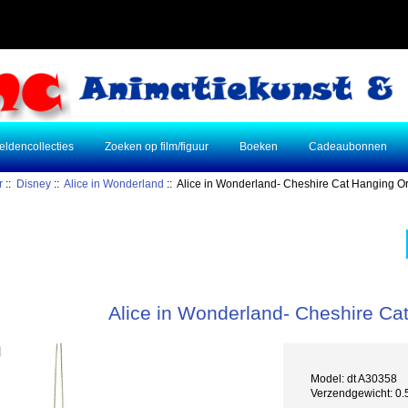
eldencollecties
Zoeken op film/figuur
Boeken
Cadeaubonnen
r
::
Disney
::
Alice in Wonderland
:: Alice in Wonderland- Cheshire Cat Hanging 
Alice in Wonderland- Cheshire C
Model: dt A30358
Verzendgewicht: 0.