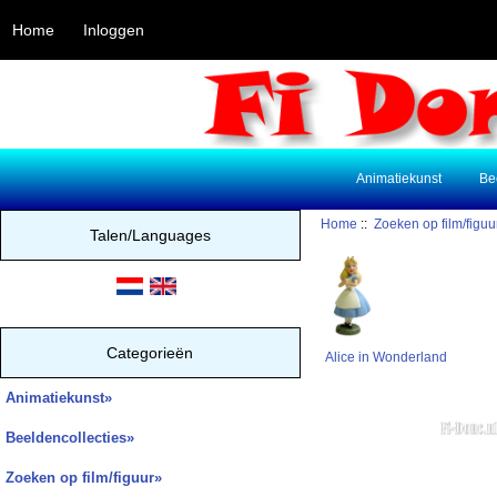
Home
Inloggen
Animatiekunst
Be
Home
::
Zoeken op film/figuu
Talen/Languages
Categorieën
Alice in Wonderland
Animatiekunst»
Beeldencollecties»
Zoeken op film/figuur
»