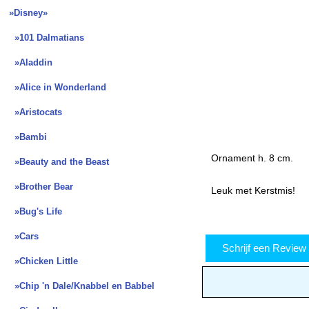
»Disney
»
»101 Dalmatians
»Aladdin
»Alice in Wonderland
»Aristocats
»Bambi
Ornament h. 8 cm.
»Beauty and the Beast
»Brother Bear
Leuk met Kerstmis!
»Bug's Life
»Cars
Schrijf een Revie
»Chicken Little
»Chip 'n Dale/Knabbel en Babbel