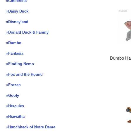
»Cinderella
»Daisy Duck
»Disneyland
»Donald Duck & Family
»Dumbo
»Fantasia
Dumbo Han
»Finding Nemo
»Fox and the Hound
»Frozen
»Goofy
»Hercules
»Hiawatha
»Hunchback of Notre Dame