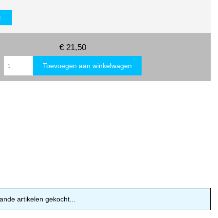
g
€ 21,50
ande artikelen gekocht...