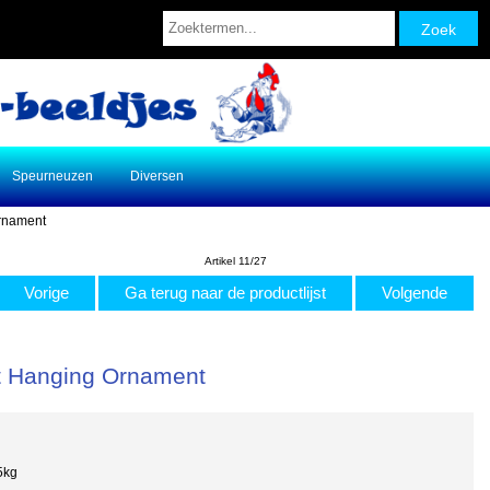
Speurneuzen
Diversen
Ornament
Artikel 11/27
Vorige
Ga terug naar de productlijst
Volgende
at Hanging Ornament
5kg