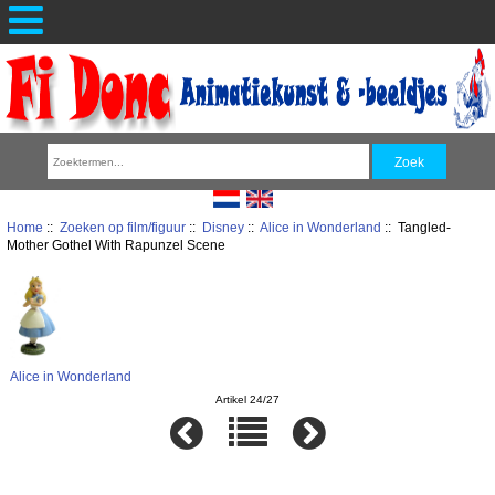
Home
::
Zoeken op film/figuur
::
Disney
::
Alice in Wonderland
:: Tangled-
Mother Gothel With Rapunzel Scene
Alice in Wonderland
Artikel 24/27