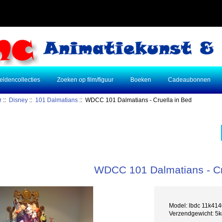
eldencollecties
Zoeken op film/figuur
Boeken
Cadeaubonnen
r
::
Disney
::
101 Dalmatians
:: WDCC 101 Dalmatians - Cruella in Bed
WDCC 101 Dalmatians - Cr
Model: lbdc 11k41
Verzendgewicht: 5k