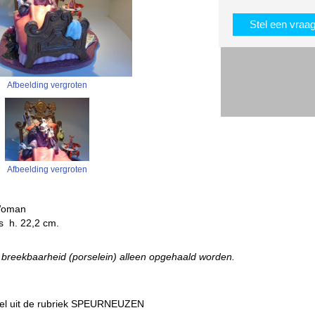
Stel een vraa
Afbeelding vergroten
Afbeelding vergroten
l Woman
s h. 22,2 cm.
e breekbaarheid (porselein) alleen opgehaald worden.
tikel uit de rubriek SPEURNEUZEN