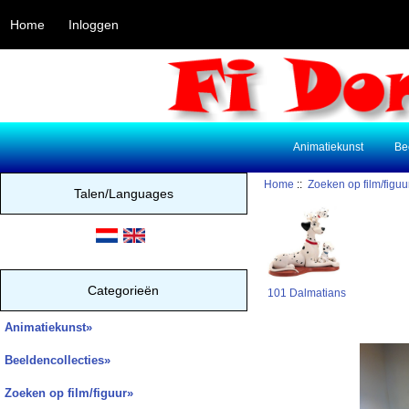
Home
Inloggen
Animatiekunst
Be
Home
::
Zoeken op film/figuu
Talen/Languages
Categorieën
101 Dalmatians
Animatiekunst»
Beeldencollecties»
Zoeken op film/figuur
»