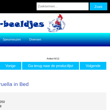
Speurneuzen
Diversen
Artikel 8/12
Vorige
Ga terug naar de productlijst
Volgende
uella in Bed
4050
g