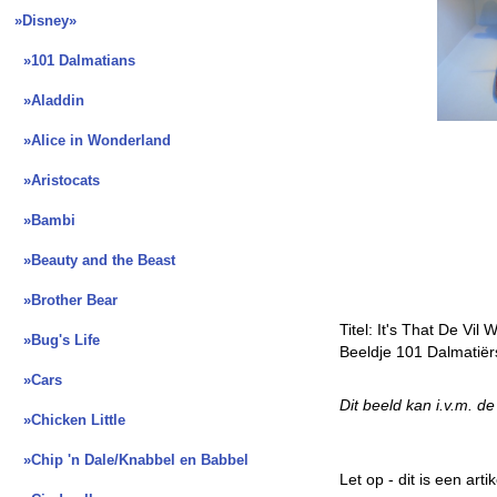
»Disney
»
»101 Dalmatians
»Aladdin
»Alice in Wonderland
»Aristocats
»Bambi
»Beauty and the Beast
»Brother Bear
Titel: It's That De Vi
»Bug's Life
Beeldje 101 Dalmatiër
»Cars
Dit beeld kan i.v.m. d
»Chicken Little
»Chip 'n Dale/Knabbel en Babbel
Let op - dit is een ar