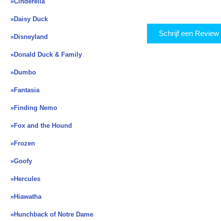
»Cinderella
»Daisy Duck
Schrijf een Revie
»Disneyland
»Donald Duck & Family
»Dumbo
»Fantasia
»Finding Nemo
»Fox and the Hound
»Frozen
»Goofy
»Hercules
»Hiawatha
»Hunchback of Notre Dame