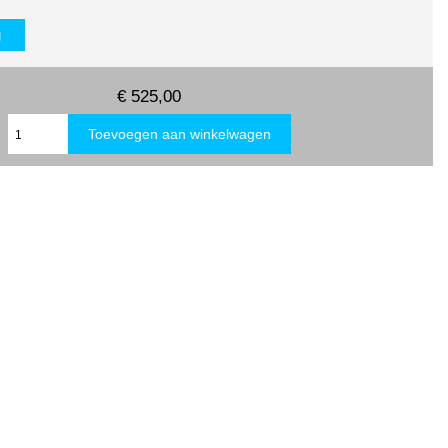
g
€ 525,00