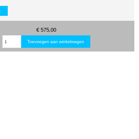
g
€ 575,00