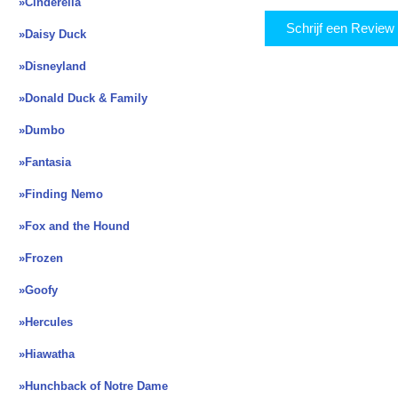
»Cinderella
Schrijf een Revie
»Daisy Duck
»Disneyland
»Donald Duck & Family
»Dumbo
»Fantasia
»Finding Nemo
»Fox and the Hound
»Frozen
»Goofy
»Hercules
»Hiawatha
»Hunchback of Notre Dame