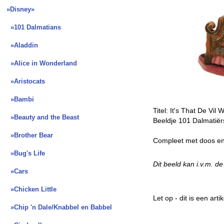
»Disney
»
»101 Dalmatians
»Aladdin
»Alice in Wonderland
»Aristocats
»Bambi
Titel: It's That De Vi
»Beauty and the Beast
Beeldje 101 Dalmatiër
»Brother Bear
Compleet met doos en 
»Bug's Life
Dit beeld kan i.v.m. d
»Cars
»Chicken Little
Let op - dit is een ar
»Chip 'n Dale/Knabbel en Babbel