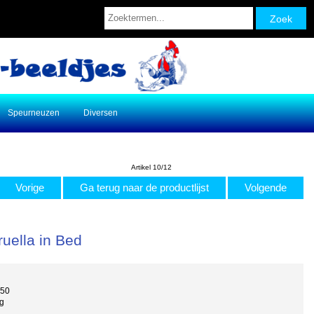
Speurneuzen
Diversen
Artikel 10/12
Vorige
Ga terug naar de productlijst
Volgende
uella in Bed
050
g