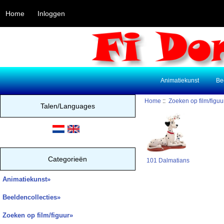
Home
Inloggen
Animatiekunst
Be
Home
::
Zoeken op film/figuu
Talen/Languages
Categorieën
101 Dalmatians
Animatiekunst»
Beeldencollecties»
Zoeken op film/figuur
»