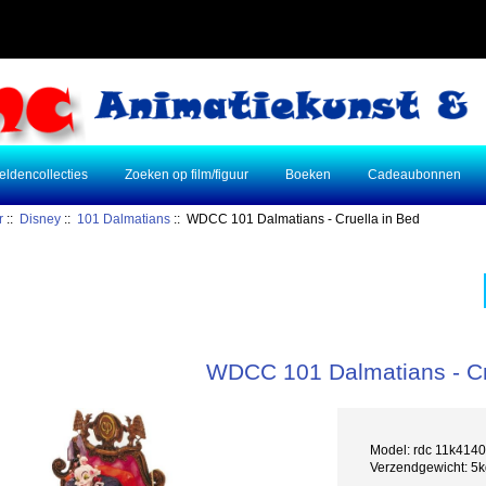
eldencollecties
Zoeken op film/figuur
Boeken
Cadeaubonnen
r
::
Disney
::
101 Dalmatians
:: WDCC 101 Dalmatians - Cruella in Bed
WDCC 101 Dalmatians - Cr
Model: rdc 11k414
Verzendgewicht: 5k