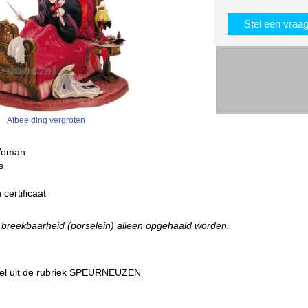
Stel een vraa
Afbeelding vergroten
l Woman
s
certificaat
e breekbaarheid (porselein) alleen opgehaald worden.
tikel uit de rubriek SPEURNEUZEN