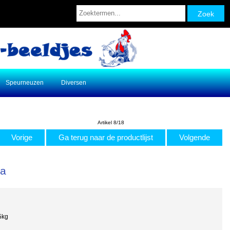
Speurneuzen
Diversen
Artikel 8/18
Vorige
Ga terug naar de productlijst
Volgende
ba
5kg