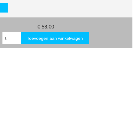
g
€ 53,00