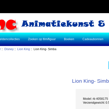
eldencollecties
Zoeken op film/figuur
Boeken
Cadeaubonnen
r
::
Disney
::
Lion King
:: Lion King- Simba
Lion King- Sim
Model: rb 4058175
Verzendgewicht: 0.