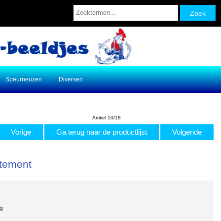
Speurneuzen
Diversen
Artikel 10/18
Vorige
Ga terug naar de productlijst
Volgende
atement
g