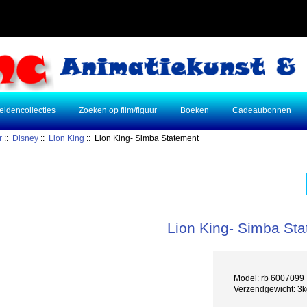
eldencollecties
Zoeken op film/figuur
Boeken
Cadeaubonnen
r
::
Disney
::
Lion King
:: Lion King- Simba Statement
Lion King- Simba St
Model: rb 6007099
Verzendgewicht: 3k