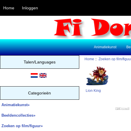
Home
Inloggen
Animatiekunst
Be
Home
::
Zoeken op film/figuu
Talen/Languages
Lion King
Categorieën
Animatiekunst»
Beeldencollecties»
Zoeken op film/figuur
»