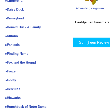
»Cinderella
Afbeelding vergroten
»Daisy Duck
»Disneyland
Beeldje van kunsthar
»Donald Duck & Family
»Dumbo
Schrijf een Revie
»Fantasia
»Finding Nemo
»Fox and the Hound
»Frozen
»Goofy
»Hercules
»Hiawatha
»Hunchback of Notre Dame