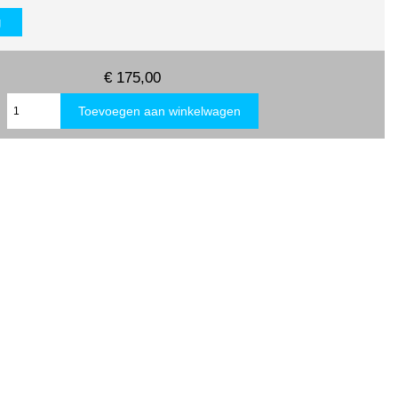
g
€ 175,00