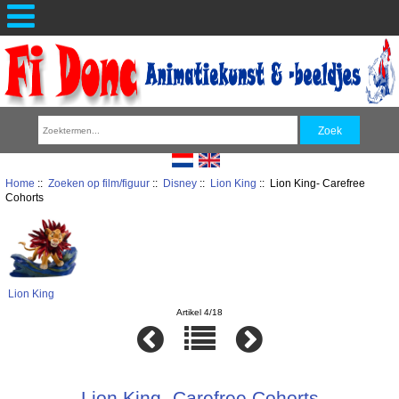
Home
::
Zoeken op film/figuur
::
Disney
::
Lion King
:: Lion King- Carefree
Cohorts
Lion King
Artikel 4/18
Lion King- Carefree Cohorts