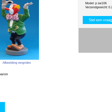
Model: p sw106
Verzendgewicht: 0.
Stel een vraa
Afbeelding vergroten
sbaron
w