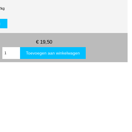
2kg
g
€ 19,50