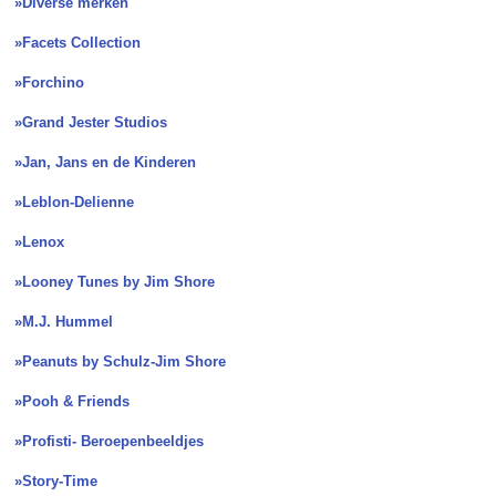
»Diverse merken
»Facets Collection
»Forchino
»Grand Jester Studios
»Jan, Jans en de Kinderen
»Leblon-Delienne
»Lenox
»Looney Tunes by Jim Shore
»M.J. Hummel
»Peanuts by Schulz-Jim Shore
»Pooh & Friends
»Profisti- Beroepenbeeldjes
»Story-Time