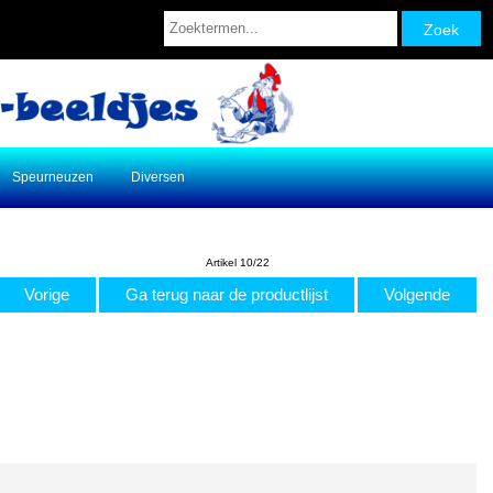
Speurneuzen
Diversen
Artikel 10/22
Vorige
Ga terug naar de productlijst
Volgende