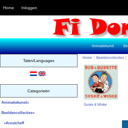
Home
Inloggen
Animatiekunst
Be
Home
::
Beeldencollecties
:
Talen/Languages
Categorieën
Animatiekunst»
Suske & Wiske
Beeldencollecties
»
»Aroutcheff