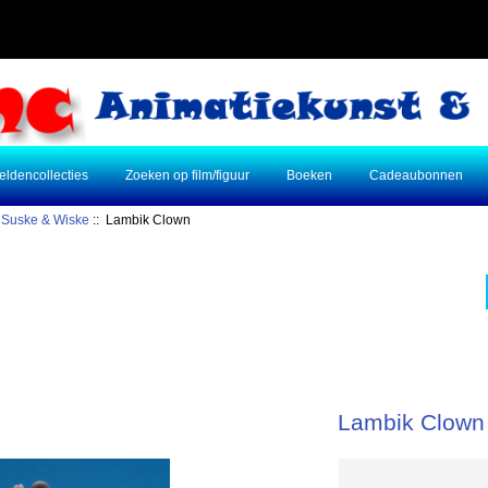
eldencollecties
Zoeken op film/figuur
Boeken
Cadeaubonnen
:
Suske & Wiske
:: Lambik Clown
Lambik Clown