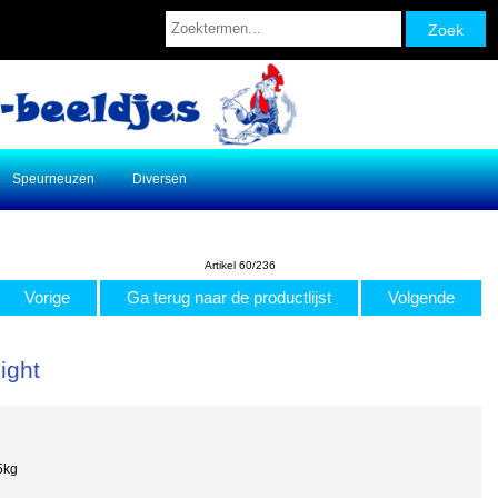
Speurneuzen
Diversen
Artikel 60/236
Vorige
Ga terug naar de productlijst
Volgende
ight
5kg