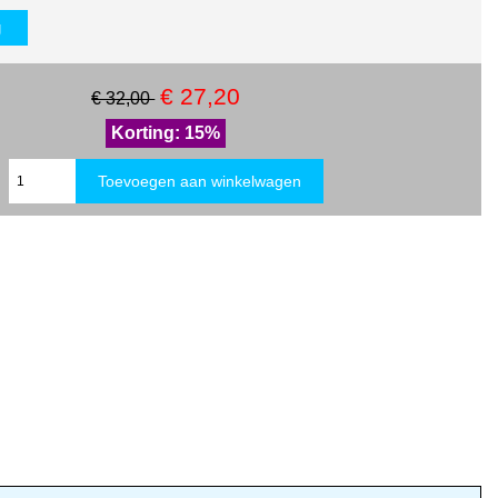
g
€ 27,20
€ 32,00
Korting: 15%