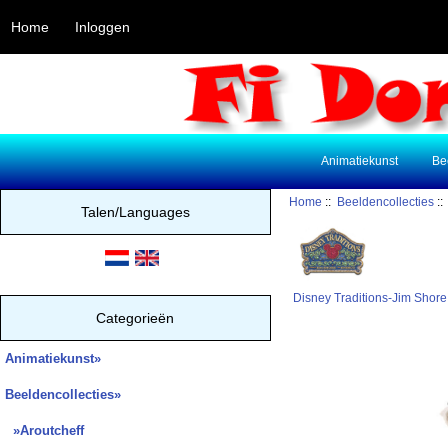
Home
Inloggen
Animatiekunst
Be
Home
::
Beeldencollecties
:
Talen/Languages
Disney Traditions-Jim Shore
Categorieën
Animatiekunst»
Beeldencollecties
»
»Aroutcheff