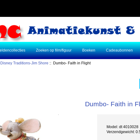
eldencollecties
Zoeken op film/figuur
Boeken
Cadeaubonnen
:
Disney Traditions-Jim Shore
:: Dumbo- Faith in Flight
Dumbo- Faith in Fl
Model: dt 4010028
Verzendgewicht: 0.