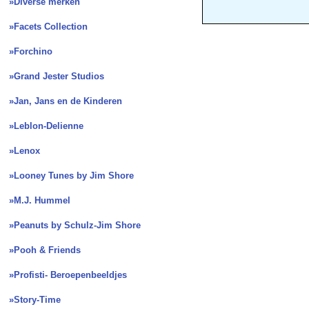
»Diverse merken
»Facets Collection
»Forchino
»Grand Jester Studios
»Jan, Jans en de Kinderen
»Leblon-Delienne
»Lenox
»Looney Tunes by Jim Shore
»M.J. Hummel
»Peanuts by Schulz-Jim Shore
»Pooh & Friends
»Profisti- Beroepenbeeldjes
»Story-Time