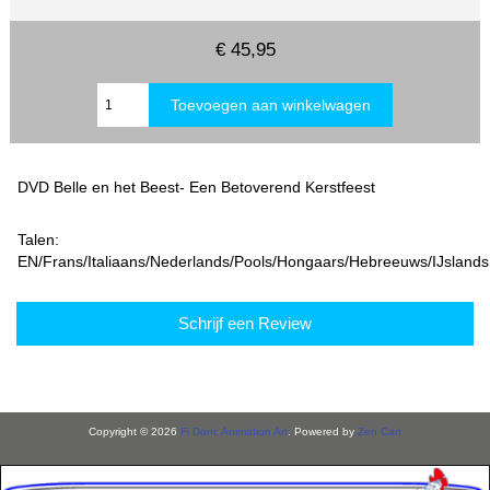
€ 45,95
DVD Belle en het Beest- Een Betoverend Kerstfeest
Talen:
EN/Frans/Italiaans/Nederlands/Pools/Hongaars/Hebreeuws/IJslands
Schrijf een Review
Copyright © 2026
Fi Donc Animation Art
. Powered by
Zen Cart