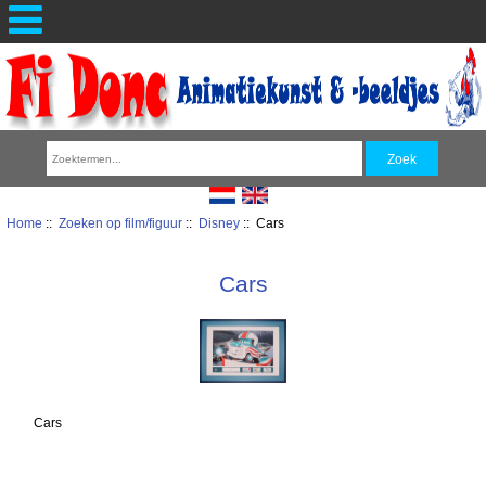
Home
::
Zoeken op film/figuur
::
Disney
:: Cars
Cars
Cars
Sorteren op: