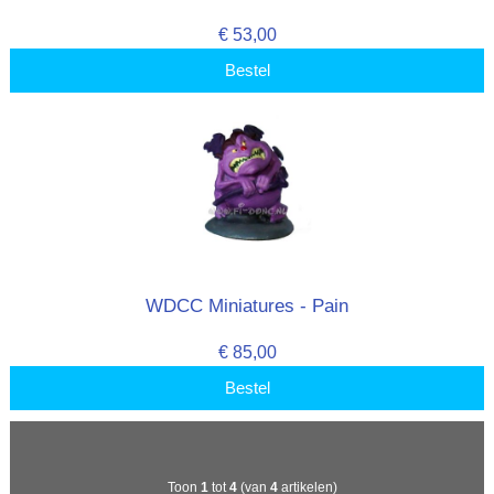
€ 53,00
Bestel
WDCC Miniatures - Pain
€ 85,00
Bestel
Toon
1
tot
4
(van
4
artikelen)