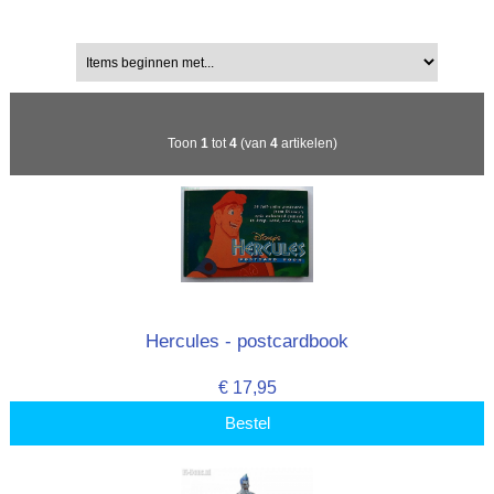
Sorteren op:
Items beginnen met...
Toon
1
tot
4
(van
4
artikelen)
Hercules - postcardbook
€ 17,95
Bestel