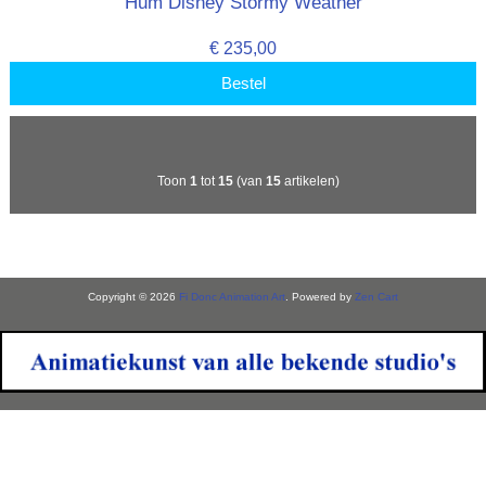
Hum Disney Stormy Weather
€ 235,00
Bestel
Toon
1
tot
15
(van
15
artikelen)
Copyright © 2026
Fi Donc Animation Art
. Powered by
Zen Cart