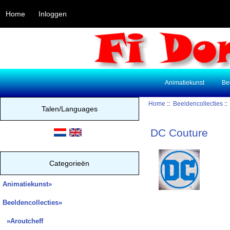
Home
Inloggen
Animatiekunst
Be
Home
::
Beeldencollecties
::
Talen/Languages
DC Couture
Categorieën
Animatiekunst»
Beeldencollecties
»
»Aroutcheff