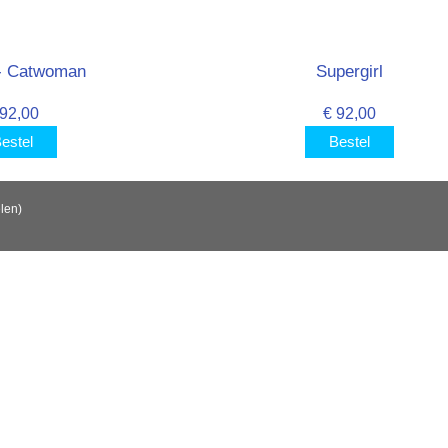
- Catwoman
Supergirl
 92,00
€ 92,00
estel
Bestel
elen)