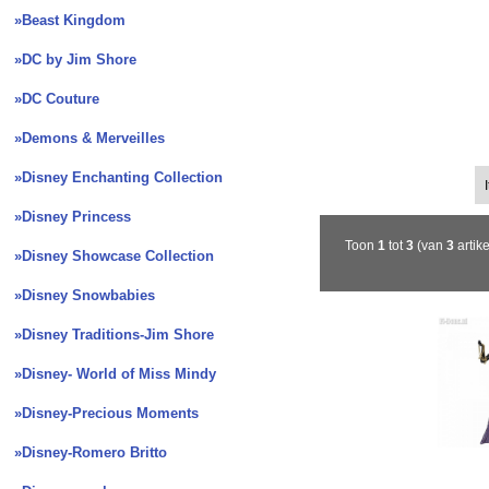
»Beast Kingdom
»DC by Jim Shore
»DC Couture
»Demons & Merveilles
It
»Disney Enchanting Collection
Sorteren op:
»Disney Princess
Toon
1
tot
3
(van
3
artik
»Disney Showcase Collection
»Disney Snowbabies
»Disney Traditions-Jim Shore
»Disney- World of Miss Mindy
»Disney-Precious Moments
»Disney-Romero Britto