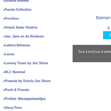
»Diverse merken
»Facets Collection
Batman
»Forchino
»Grand Jester Studios
€
B
»Jan, Jans en de Kinderen
»Leblon-Delienne
Toon
1
tot
3
(van
3
artik
»Lenox
»Looney Tunes by Jim Shore
»M.J. Hummel
»Peanuts by Schulz-Jim Shore
»Pooh & Friends
»Profisti- Beroepenbeeldjes
»Story-Time