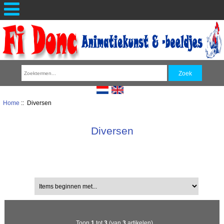
Home
:: Diversen
Diversen
Sorteren op:
Items beginnen met...
Toon
1
tot
3
(van
3
artikelen)