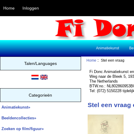
Home
Inloggen
Animatiekunst
Be
Home
:: Stel een vraag
Talen/Languages
Fi Donc Animatiekunst en
Weg naar de Bleek 5, 1
The Netherlands
BTW.no.: NL802860953B
Tel: (072) 5150228 tijdeli
Categorieën
Stel een vraag
Animatiekunst»
Beeldencollecties»
Zoeken op film/figuur»