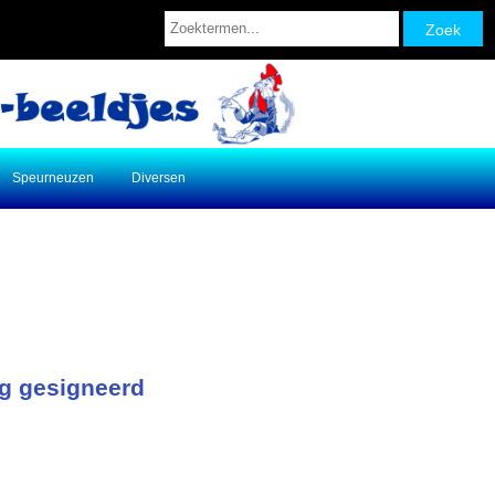
Speurneuzen
Diversen
ng gesigneerd