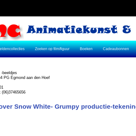
eldencollecties
Zoeken op film/figuur
Boeken
Cadeaubonnen
 -beeldjes
934 PG Egmond aan den Hoef
01
jk (06)37465656
 over Snow White- Grumpy productie-tekeni