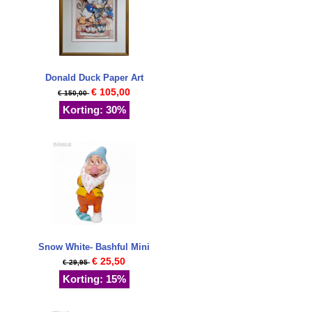
Donald Duck Paper Art
€ 105,00
€ 150,00
Korting: 30%
Snow White- Bashful Mini
€ 25,50
€ 29,95
Korting: 15%