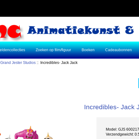
eldencollecties
Zoeken op film/figuur
Boeken
Cadeaubonnen
:
Grand Jester Studios
:: Incredibles- Jack Jack
Incredibles- Jack 
Model: GJS 60021
Verzendgewicht: 0.