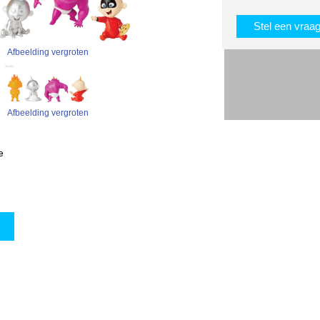
Stel een vraa
Afbeelding vergroten
Afbeelding vergroten
e
w