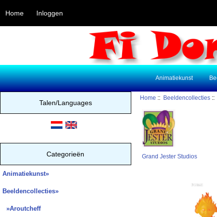
Home
Inloggen
Animatiekunst
Be
Home
::
Beeldencollecties
:
Talen/Languages
Categorieën
Grand Jester Studios
Animatiekunst»
Beeldencollecties
»
»Aroutcheff