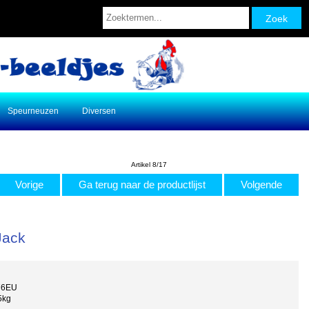
Speurneuzen
Diversen
Artikel 8/17
Vorige
Ga terug naar de productlijst
Volgende
Jack
76EU
5kg