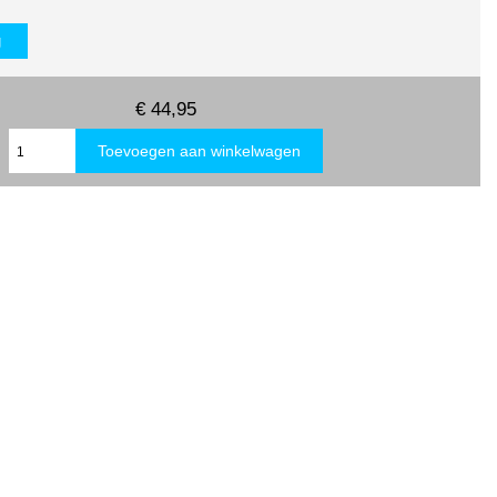
g
€ 44,95