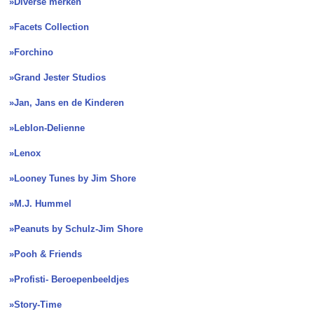
»Diverse merken
»Facets Collection
»Forchino
»Grand Jester Studios
»Jan, Jans en de Kinderen
»Leblon-Delienne
»Lenox
»Looney Tunes by Jim Shore
»M.J. Hummel
»Peanuts by Schulz-Jim Shore
»Pooh & Friends
»Profisti- Beroepenbeeldjes
»Story-Time